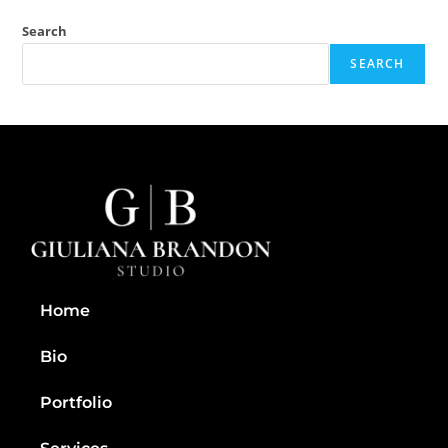
Search
SEARCH
Home
Bio
Portfolio