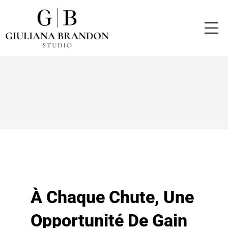
À Chaque Chute, Une
Opportunité De Gain