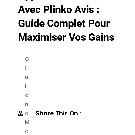
Avec Plinko Avis :
Guide Complet Pour
Maximiser Vos Gains
G
I
U
Li
A
N
Share This On :
A
M
A