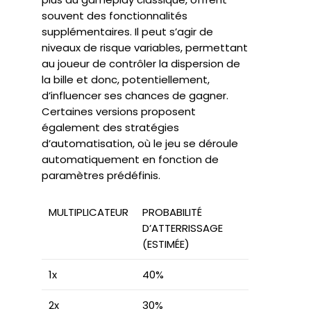
souvent des fonctionnalités
supplémentaires. Il peut s’agir de
niveaux de risque variables, permettant
au joueur de contrôler la dispersion de
la bille et donc, potentiellement,
d’influencer ses chances de gagner.
Certaines versions proposent
également des stratégies
d’automatisation, où le jeu se déroule
automatiquement en fonction de
paramètres prédéfinis.
MULTIPLICATEUR
PROBABILITÉ
D’ATTERRISSAGE
(ESTIMÉE)
1x
40%
2x
30%