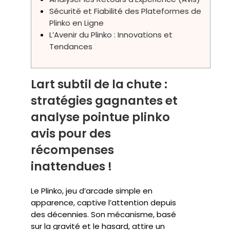
Sécurité et Fiabilité des Plateformes de
Plinko en Ligne
L’Avenir du Plinko : Innovations et
Tendances
Lart subtil de la chute :
stratégies gagnantes et
analyse pointue plinko
avis pour des
récompenses
inattendues !
Le Plinko, jeu d’arcade simple en
apparence, captive l’attention depuis
des décennies. Son mécanisme, basé
sur la gravité et le hasard, attire un