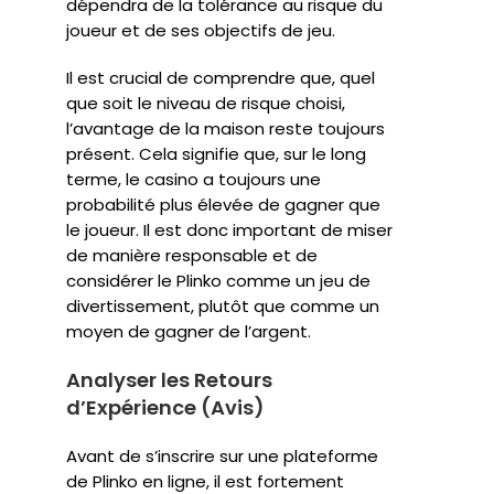
dépendra de la tolérance au risque du
joueur et de ses objectifs de jeu.
Il est crucial de comprendre que, quel
que soit le niveau de risque choisi,
l’avantage de la maison reste toujours
présent. Cela signifie que, sur le long
terme, le casino a toujours une
probabilité plus élevée de gagner que
le joueur. Il est donc important de miser
de manière responsable et de
considérer le Plinko comme un jeu de
divertissement, plutôt que comme un
moyen de gagner de l’argent.
Analyser les Retours
d’Expérience (Avis)
Avant de s’inscrire sur une plateforme
de Plinko en ligne, il est fortement