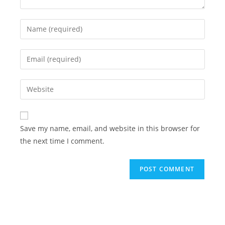
Save my name, email, and website in this browser for
the next time I comment.