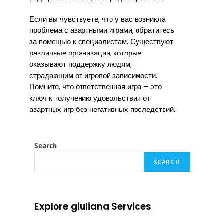
Если вы чувствуете, что у вас возникла
проблема с азартными играми, обратитесь
за помощью к специалистам. Существуют
различные организации, которые
оказывают поддержку людям,
страдающим от игровой зависимости.
Помните, что ответственная игра – это
ключ к получению удовольствия от
азартных игр без негативных последствий.
Search
SEARCH
Explore giuliana Services