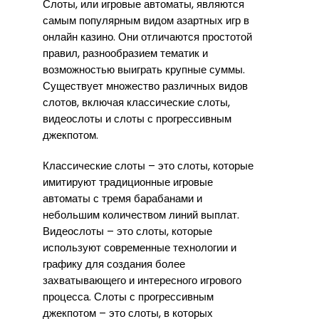
Слоты, или игровые автоматы, являются
самым популярным видом азартных игр в
онлайн казино. Они отличаются простотой
правил, разнообразием тематик и
возможностью выиграть крупные суммы.
Существует множество различных видов
слотов, включая классические слоты,
видеослоты и слоты с прогрессивным
джекпотом.
Классические слоты – это слоты, которые
имитируют традиционные игровые
автоматы с тремя барабанами и
небольшим количеством линий выплат.
Видеослоты – это слоты, которые
используют современные технологии и
графику для создания более
захватывающего и интересного игрового
процесса. Слоты с прогрессивным
джекпотом – это слоты, в которых