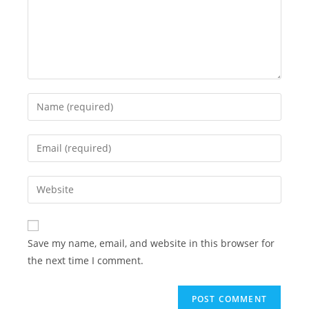
Save my name, email, and website in this browser for
the next time I comment.