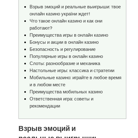
Взрыв эмоций и реальные выигрыши: твое
онлайн казино україни ждет!
Что такое онлайн казино и как они
работают?
Преимущества игры в онлайн казино
Бонусы и акции в онлайн казино
Безопасность и регулирование
Популярные игры в онлайн казино
Слоты: разнообразие и механика
Настольные игры: классика и стратегии
Мобильные казино: играйте в любое время
и в любом месте
Преимущества мобильных казино
Ответственная игра: советы и
рекомендации
Взрыв эмоций и