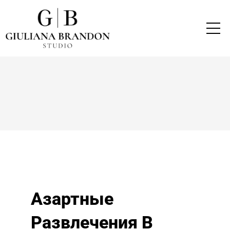
Азартные
Развлечения В