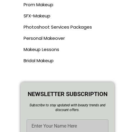
Prom Makeup
SFX-Makeup
Photoshoot Services Packages
Personal Makeover
Makeup Lessons
Bridal Makeup
NEWSLETTER SUBSCRIPTION
Subscribe to stay updated with beauty trends and
discount offers.