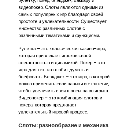
рулетку, покер, блэкджек, баккару и
видеопокер. Слоты являются одними из
самых популярных игр благодаря своей
простоте и увлекательности. Существует
множество различных слотов с
различными тематиками и функциями.
Рулетка – это классическая казино-игра,
которая привлекает игроков своей
элегантностью и динамикой. Покер – это
игра для тех, кто любит думать и
блефовать. Блэкджек – это игра, в которой
можно применить свои навыки и стратегии,
чтобы увеличить свои шансы на выигрыш.
Видеопокер – это комбинация слотов и
покера, которая предлагает
увлекательный игровой процесс.
Слоты: разнообразие и механика