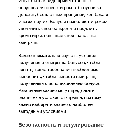
могут быть в виде приветственных
бонусов для новых игроков, бонусов за
депозит, бесплатных вращений, кэшбэка и
многих других. Бонусы позволяют игрокам
увеличить свой банкролл и продлить
время игры, повышая свои шансы на
выигрыш.
Важно внимательно изучать условия
получения и отыгрыша бонусов, чтобы
понять, какие требования необходимо
выполнить, чтобы вывести выигрыш,
полученный с использованием бонуса.
Различные казино могут предлагать
различные условия отыгрыша, поэтому
важно выбирать казино с наиболее
выгодными условиями.
Безопасность и регулирование