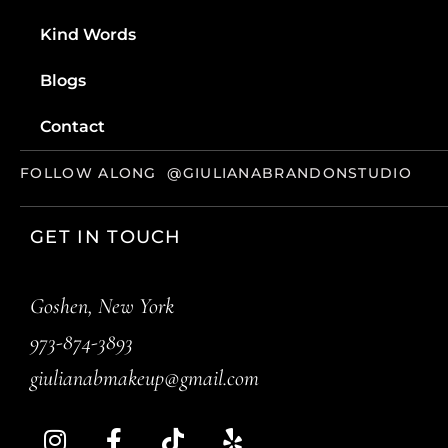
Kind Words
Blogs
Contact
FOLLOW ALONG
@GIULIANABRANDONSTUDIO
GET IN TOUCH
Goshen, New York
973-874-3893
giulianabmakeup@gmail.com