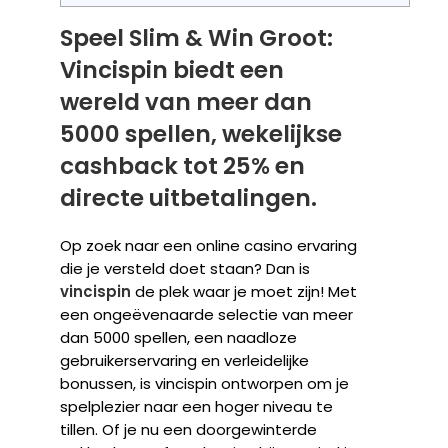
Speel Slim & Win Groot:
Vincispin biedt een
wereld van meer dan
5000 spellen, wekelijkse
cashback tot 25% en
directe uitbetalingen.
Op zoek naar een online casino ervaring
die je versteld doet staan? Dan is
vincispin
de plek waar je moet zijn! Met
een ongeëvenaarde selectie van meer
dan 5000 spellen, een naadloze
gebruikerservaring en verleidelijke
bonussen, is vincispin ontworpen om je
spelplezier naar een hoger niveau te
tillen. Of je nu een doorgewinterde