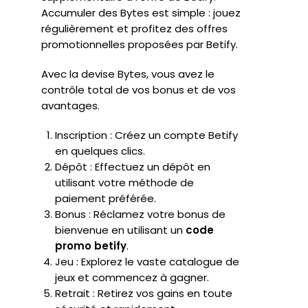
Accumuler des Bytes est simple : jouez
régulièrement et profitez des offres
promotionnelles proposées par Betify.
Avec la devise Bytes, vous avez le
contrôle total de vos bonus et de vos
avantages.
Inscription : Créez un compte Betify
en quelques clics.
Dépôt : Effectuez un dépôt en
utilisant votre méthode de
paiement préférée.
Bonus : Réclamez votre bonus de
bienvenue en utilisant un
code
promo betify
.
Jeu : Explorez le vaste catalogue de
jeux et commencez à gagner.
Retrait : Retirez vos gains en toute