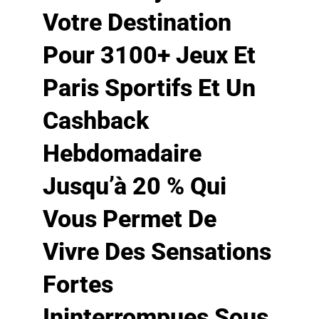
Votre Destination
Pour 3100+ Jeux Et
Paris Sportifs Et Un
Cashback
Hebdomadaire
Jusqu’à 20 % Qui
Vous Permet De
Vivre Des Sensations
Fortes
Ininterrompues Sous