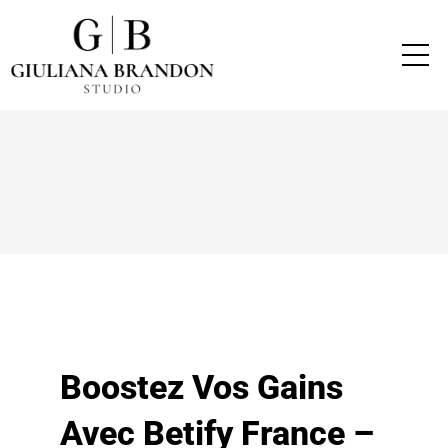
Boostez Vos Gains
Avec Betify France –