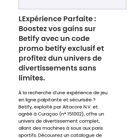
LExpérience Parfaite :
Boostez vos gains sur
Betify avec un code
promo betify exclusif et
profitez dun univers de
divertissements sans
limites.
À la recherche d’une expérience de jeu
en ligne palpitante et sécurisée ?
Betify, exploité par Altacore N.V. et
agréé à Curaçao (n° 151002), offre un
univers de divertissement complet,
allant des machines à sous aux paris
sportifs. Découvrez un catalogue de