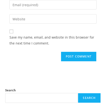
Save my name, email, and website in this browser for
the next time I comment.
Search
SEARCH