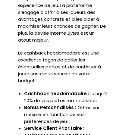
expérience de jeu. La plateforme
s’engage à offrir à ses joueurs des
avantages concrets et à les aider à
maximiser leurs chances de gagner. De
plus, la devise interne
Bytes
est un
atout majeur.
Le cashback hebdomadaire est une
excellente façon de pallier les
éventuelles pertes et de continuer à
jouer sans vous soucier de votre
budget.
Cashback hebdomadaire :
Jusqu’à
20% de vos pertes remboursées.
Bonus Personnalisés :
Offres sur
mesure en fonction de vos
préférences de jeu.
Service Client Prioritaire :