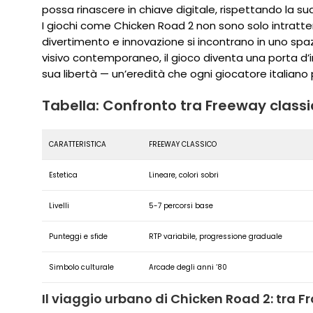
possa rinascere in chiave digitale, rispettando la su
I giochi come Chicken Road 2 non sono solo intratte
divertimento e innovazione si incontrano in uno spaz
visivo contemporaneo, il gioco diventa una porta d’i
sua libertà — un’eredità che ogni giocatore italiano p
Tabella: Confronto tra Freeway class
CARATTERISTICA
FREEWAY CLASSICO
Estetica
Lineare, colori sobri
Livelli
5-7 percorsi base
Punteggi e sfide
RTP variabile, progressione graduale
Simbolo culturale
Arcade degli anni ‘80
Il viaggio urbano di Chicken Road 2: tra Fr