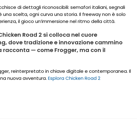
hisce di dettagli riconoscibili: semafori italiani, segnali
o è una scelta, ogni curva una storia. Il freeway non è solo
enza, il gioco un’immersione nel ritmo della città.
hicken Road 2 si colloca nel cuore
ing, dove tradizione e innovazione cammino
ma racconta — come Frogger, ma con il
gger, reinterpretato in chiave digitale e contemporanea. Il
 una nuova avventura.
Esplora Chicken Road 2