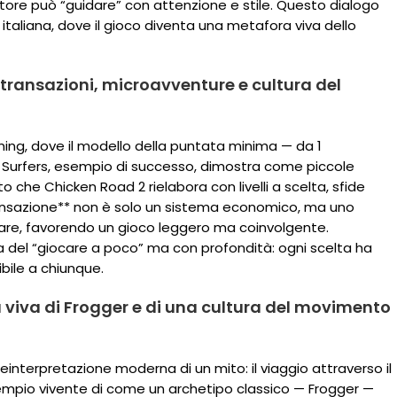
ocatore può “guidare” con attenzione e stile. Questo dialogo
 italiana, dove il gioco diventa una metafora viva dello
rotransazioni, microavventure e cultura del
ming, dove il modello della puntata minima — da 1
Surfers, esempio di successo, dimostra come piccole
 che Chicken Road 2 rielabora con livelli a scelta, sfide
ansazione** non è solo un sistema economico, ma uno
iliare, favorendo un gioco leggero ma coinvolgente.
ra del “giocare a poco” ma con profondità: ogni scelta ha
bile a chiunque.
 viva di Frogger e di una cultura del movimento
nterpretazione moderna di un mito: il viaggio attraverso il
’esempio vivente di come un archetipo classico — Frogger —