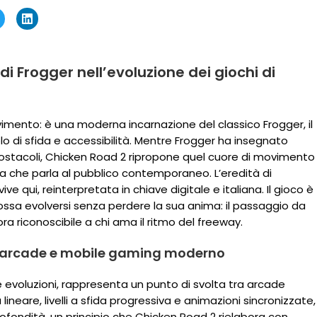
di Frogger nell’evoluzione dei giochi di
mento: è una moderna incarnazione del classico Frogger, il
o di sfida e accessibilità. Mentre Frogger ha insegnato
 ostacoli, Chicken Road 2 ripropone quel cuore di movimento
celta che parla al pubblico contemporaneo. L’eredità di
ve qui, reinterpretata in chiave digitale e italiana. Il gioco è
sa evolversi senza perdere la sua anima: il passaggio da
riconoscibile a chi ama il ritmo del freeway.
ici arcade e mobile gaming moderno
e evoluzioni, rappresenta un punto di svolta tra arcade
lineare, livelli a sfida progressiva e animazioni sincronizzate,
fondità, un principio che Chicken Road 2 rielabora con