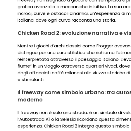
grafica avanzata e meccaniche intuitive. La sua ered
incroci, curve e ostacoli dinamici, un’esperienza d
italiana, dove ogni curva racconta una storia.
Chicken Road 2: evoluzione narrativa e vi
Mentre i giochi d’archi classici come Frogger avevano
distingue per una cura stilistica che richiama l’at
reinterpretata attraverso il paesaggio italiano. L’ev
fiume” in un viaggio attraverso quartieri vivaci, dove 
dagli affacciati caffè milanesi alle viuzze storiche di
e stimolanti.
Il freeway come simbolo urbano: tra autos
moderno
Il freeway non è solo una strada: è un simbolo di velo
l’Autostrada A1 o la Selesia ricordano questa dimen
esperienza. Chicken Road 2 integra questo simbolo att