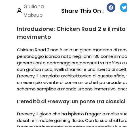
Giuliana
Share This On :
Makeup
Introduzione: Chicken Road 2 e il mito 
movimento
Chicken Road 2 non è solo un gioco moderno di movi
personaggio iconico nato negli anni ‘80 come simbol
generazioni a padroneggiare percorsi tra traffico e
con grafica ricca, livelli dinamici e una libertà di s
Freeway, il template architettonico di queste sfide, vi
un esempio vivente di come un archetipo arcade pos
schermo semplice a mondo urbano immersivo, ancora 
L’eredità di Freeway: un ponte tra class
Freeway, il gioco che ha ispirato Frogger e molte su
dosati e il mobile gaming fluido. Con la sua struttura 
Freeway ha insegnato a giocare con semplicità e pro