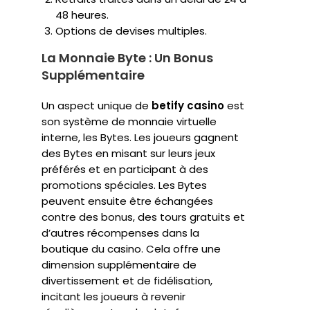
48 heures.
Options de devises multiples.
La Monnaie Byte : Un Bonus
Supplémentaire
Un aspect unique de
betify casino
est
son système de monnaie virtuelle
interne, les Bytes. Les joueurs gagnent
des Bytes en misant sur leurs jeux
préférés et en participant à des
promotions spéciales. Les Bytes
peuvent ensuite être échangées
contre des bonus, des tours gratuits et
d’autres récompenses dans la
boutique du casino. Cela offre une
dimension supplémentaire de
divertissement et de fidélisation,
incitant les joueurs à revenir