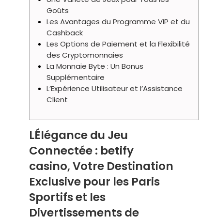
Goûts
Les Avantages du Programme VIP et du
Cashback
Les Options de Paiement et la Flexibilité
des Cryptomonnaies
La Monnaie Byte : Un Bonus
Supplémentaire
L’Expérience Utilisateur et l’Assistance
Client
LÉlégance du Jeu
Connectée : betify
casino, Votre Destination
Exclusive pour les Paris
Sportifs et les
Divertissements de