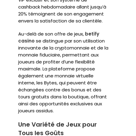
cashback hebdomadaire allant jusqu’à
20% témoignent de son engagement
envers la satisfaction de sa clientèle.
Au-delà de son offre de jeux,
betify
casino
se distingue par son utilisation
innovante de la cryptomonnaie et de la
monnaie fiduciaire, permettant aux
joueurs de profiter d’une flexibilité
maximale. La plateforme propose
également une monnaie virtuelle
interne, les Bytes, qui peuvent être
échangées contre des bonus et des
tours gratuits dans la boutique, offrant
ainsi des opportunités exclusives aux
joueurs assidus.
Une Variété de Jeux pour
Tous les Goûts