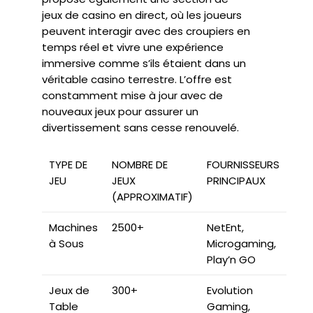
jeux de casino en direct, où les joueurs
peuvent interagir avec des croupiers en
temps réel et vivre une expérience
immersive comme s’ils étaient dans un
véritable casino terrestre. L’offre est
constamment mise à jour avec de
nouveaux jeux pour assurer un
divertissement sans cesse renouvelé.
TYPE DE
NOMBRE DE
FOURNISSEURS
JEU
JEUX
PRINCIPAUX
(APPROXIMATIF)
Machines
2500+
NetEnt,
à Sous
Microgaming,
Play’n GO
Jeux de
300+
Evolution
Table
Gaming,