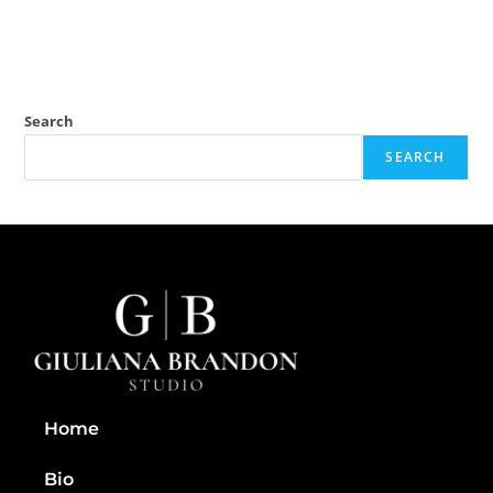
Search
SEARCH
Home
Bio