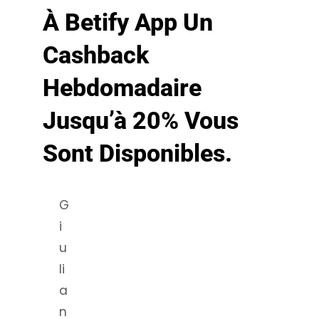
À Betify App Un
Cashback
Hebdomadaire
Jusqu’à 20% Vous
Sont Disponibles.
G
I
U
Li
A
N