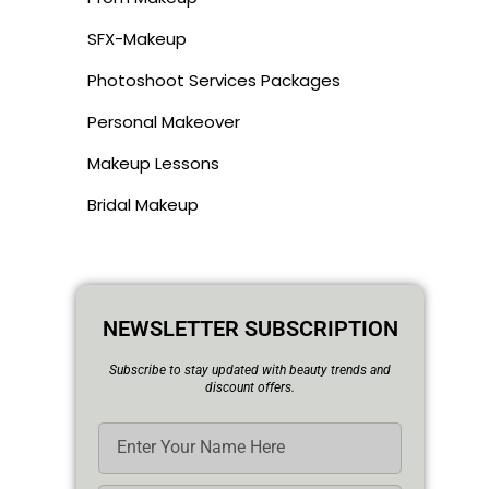
SFX-Makeup
Photoshoot Services Packages
Personal Makeover
Makeup Lessons
Bridal Makeup
NEWSLETTER SUBSCRIPTION
Subscribe to stay updated with beauty trends and
discount offers.