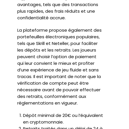
avantages, tels que des transactions
plus rapides, des frais réduits et une
confidentialité accrue.
La plateforme propose également des
portefeuilles électroniques populaires,
tels que Skrill et Neteller, pour faciliter
les dépôts et les retraits. Les joueurs
peuvent choisir l’option de paiement
qui leur convient le mieux et profiter
d’une expérience de jeu fluide et sans
tracas. Il est important de noter que la
vérification de compte peut être
nécessaire avant de pouvoir effectuer
des retraits, conformément aux
réglementations en vigueur.
Dépôt minimal de 20€ ou l’équivalent
en cryptomonnaie.
Retraits traités dans un délai de 24 à