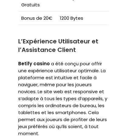
Gratuits
Bonus de 20€
1200 Bytes
L’Expérience Utilisateur et
l’Assistance Client
Betify casino
a été conçu pour offrir
une expérience utilisateur optimale. La
plateforme est intuitive et facile à
naviguer, même pour les joueurs
novices. Le site web est responsive et
s’adapte à tous les types d’appareils, y
compris les ordinateurs de bureau, les
tablettes et les smartphones. Cela
permet aux joueurs de profiter de leurs
jeux préférés où qu’ils soient, à tout
moment.