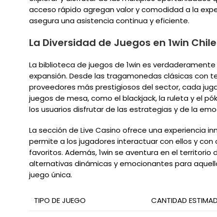
acceso rápido agregan valor y comodidad a la experi
asegura una asistencia continua y eficiente.
La Diversidad de Juegos en 1win Chile
La biblioteca de juegos de 1win es verdaderamente i
expansión. Desde las tragamonedas clásicas con te
proveedores más prestigiosos del sector, cada juga
juegos de mesa, como el blackjack, la ruleta y el pó
los usuarios disfrutar de las estrategias y de la emo
La sección de Live Casino ofrece una experiencia inm
permite a los jugadores interactuar con ellos y con
favoritos. Además, 1win se aventura en el territori
alternativas dinámicas y emocionantes para aquell
juego única.
TIPO DE JUEGO
CANTIDAD ESTIMA