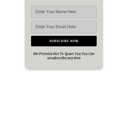
SUBSCRIBE NOW
We Promise Not To Spam You You Can
unsubscribe any time