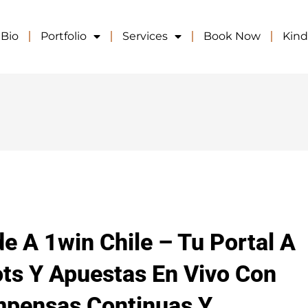
Bio
Portfolio
Services
Book Now
Kin
e A 1win Chile – Tu Portal A
ts Y Apuestas En Vivo Con
mpensas Continuas Y