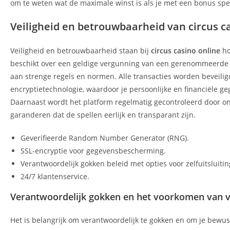
om te weten wat de maximale winst is als je met een bonus spe
Veiligheid en betrouwbaarheid van circus c
Veiligheid en betrouwbaarheid staan bij
circus casino online
ho
beschikt over een geldige vergunning van een gerenommeerde a
aan strenge regels en normen. Alle transacties worden beveili
encryptietechnologie, waardoor je persoonlijke en financiële g
Daarnaast wordt het platform regelmatig gecontroleerd door on
garanderen dat de spellen eerlijk en transparant zijn.
Geverifieerde Random Number Generator (RNG).
SSL-encryptie voor gegevensbescherming.
Verantwoordelijk gokken beleid met opties voor zelfuitsluitin
24/7 klantenservice.
Verantwoordelijk gokken en het voorkomen van v
Het is belangrijk om verantwoordelijk te gokken en om je bewust 