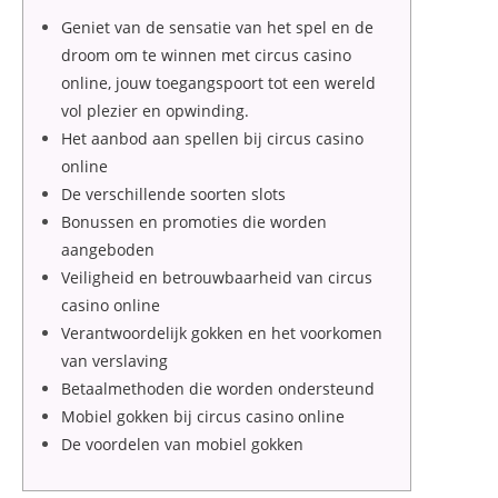
Geniet van de sensatie van het spel en de
droom om te winnen met circus casino
online, jouw toegangspoort tot een wereld
vol plezier en opwinding.
Het aanbod aan spellen bij circus casino
online
De verschillende soorten slots
Bonussen en promoties die worden
aangeboden
Veiligheid en betrouwbaarheid van circus
casino online
Verantwoordelijk gokken en het voorkomen
van verslaving
Betaalmethoden die worden ondersteund
Mobiel gokken bij circus casino online
De voordelen van mobiel gokken