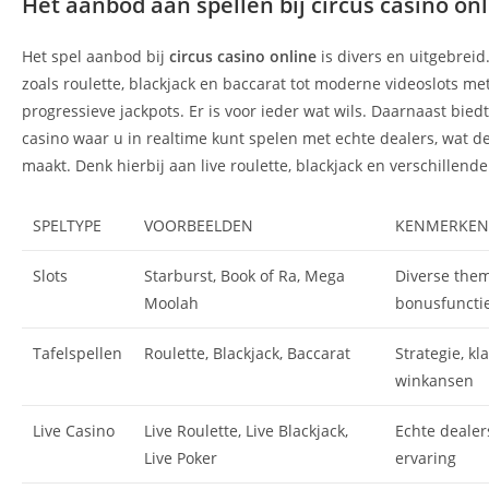
Het aanbod aan spellen bij circus casino on
Het spel aanbod bij
circus casino online
is divers en uitgebreid
zoals roulette, blackjack en baccarat tot moderne videoslots me
progressieve jackpots. Er is voor ieder wat wils. Daarnaast biedt
casino waar u in realtime kunt spelen met echte dealers, wat de
maakt. Denk hierbij aan live roulette, blackjack en verschillend
SPELTYPE
VOORBEELDEN
KENMERKEN
Slots
Starburst, Book of Ra, Mega
Diverse them
Moolah
bonusfuncti
Tafelspellen
Roulette, Blackjack, Baccarat
Strategie, kl
winkansen
Live Casino
Live Roulette, Live Blackjack,
Echte dealer
Live Poker
ervaring