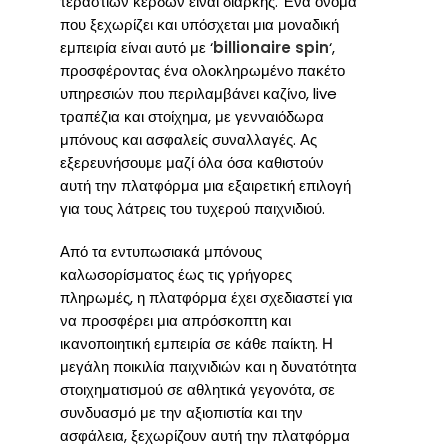
τεράστιων κερδών είναι διαρκής. Ένα όνομα
που ξεχωρίζει και υπόσχεται μια μοναδική
εμπειρία είναι αυτό με ‘
billionaire spin
‘,
προσφέροντας ένα ολοκληρωμένο πακέτο
υπηρεσιών που περιλαμβάνει καζίνο, live
τραπέζια και στοίχημα, με γενναιόδωρα
μπόνους και ασφαλείς συναλλαγές. Ας
εξερευνήσουμε μαζί όλα όσα καθιστούν
αυτή την πλατφόρμα μια εξαιρετική επιλογή
για τους λάτρεις του τυχερού παιχνιδιού.
Από τα εντυπωσιακά μπόνους
καλωσορίσματος έως τις γρήγορες
πληρωμές, η πλατφόρμα έχει σχεδιαστεί για
να προσφέρει μια απρόσκοπτη και
ικανοποιητική εμπειρία σε κάθε παίκτη. Η
μεγάλη ποικιλία παιχνιδιών και η δυνατότητα
στοιχηματισμού σε αθλητικά γεγονότα, σε
συνδυασμό με την αξιοπιστία και την
ασφάλεια, ξεχωρίζουν αυτή την πλατφόρμα