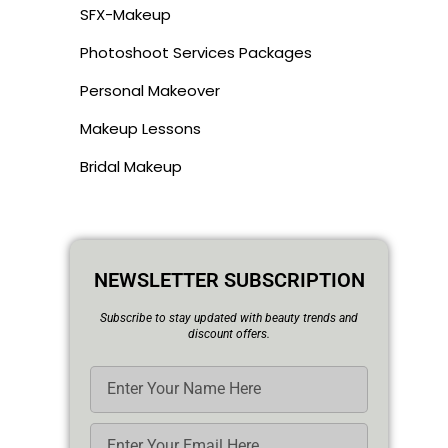
SFX-Makeup
Photoshoot Services Packages
Personal Makeover
Makeup Lessons
Bridal Makeup
NEWSLETTER SUBSCRIPTION
Subscribe to stay updated with beauty trends and
discount offers.