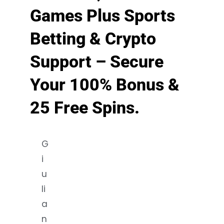
Games Plus Sports
Betting & Crypto
Support – Secure
Your 100% Bonus &
25 Free Spins.
G
I
U
Li
A
N