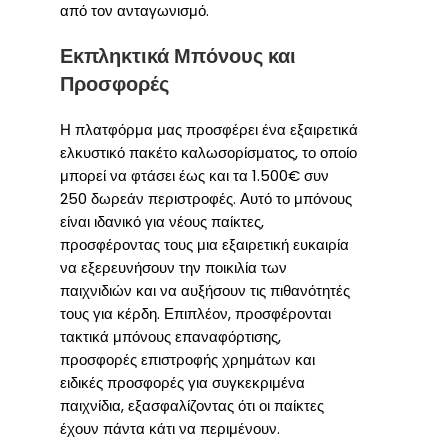
από τον ανταγωνισμό.
Εκπληκτικά Μπόνους και
Προσφορές
Η πλατφόρμα μας προσφέρει ένα εξαιρετικά
ελκυστικό πακέτο καλωσορίσματος, το οποίο
μπορεί να φτάσει έως και τα 1.500€ συν
250 δωρεάν περιστροφές. Αυτό το μπόνους
είναι ιδανικό για νέους παίκτες,
προσφέροντας τους μια εξαιρετική ευκαιρία
να εξερευνήσουν την ποικιλία των
παιχνιδιών και να αυξήσουν τις πιθανότητές
τους για κέρδη. Επιπλέον, προσφέρονται
τακτικά μπόνους επαναφόρτισης,
προσφορές επιστροφής χρημάτων και
ειδικές προσφορές για συγκεκριμένα
παιχνίδια, εξασφαλίζοντας ότι οι παίκτες
έχουν πάντα κάτι να περιμένουν.