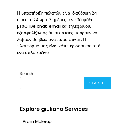
Η υποστήριξη πελατών είναι διαθέσιμη 24
ώρες το 24ωρο, 7 ημέρες την εβδομάδα,
μέσω live chat, email και τηλεφώνου,
εξασφαλίζοντας ότι οι παίκτες μπορούν να
λάβουν βοήθεια ανά πάσα στιγμή. Η
πλατφόρμα μας είναι κάτι περισσότερο από
ένα απλό καζίνο.
Search
SEARCH
Explore giuliana Services
Prom Makeup