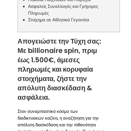
Ασφαλείς Συναλλαγές και Γρήγορες
Πληρωμές
Στοίχημα σε Αθλητικά Γεγονότα
Απογειώστε την Τύχη σας:
Με billionaire spin, πριμ
έως 1.500€, άμεσες
πληρωμές και κορυφαία
στοιχήματα, ζήστε την
απόλυτη διασκέδαση &
ασφάλεια.
Στον συναρπαστικό κόσμο των
διαδικτυακών καζίνο, η αναζήτηση για την
απόλυτη διασκέδαση και την πιθανότητα