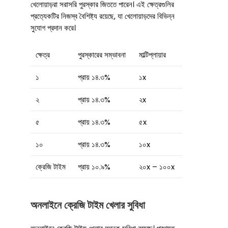
খেলোয়াড়রা সরাসরি পুরস্কার জিততে পারেন। এই ক্ষেত্রগুলির
প্রত্যেকটির নিজস্ব বৈশিষ্ট্য রয়েছে, যা খেলোয়াড়দের বিভিন্ন
সুযোগ প্রদান করে।
ক্ষেত্র
পুরস্কারের সম্ভাবনা
মাল্টিপ্লায়ার
১
প্রায় ১৪.৩%
১x
২
প্রায় ১৪.৩%
২x
৫
প্রায় ১৪.৩%
৫x
১০
প্রায় ১৪.৩%
১০x
ক্রেজি টাইম
প্রায় ১০.৯%
২০x – ১০০x
অনলাইনে ক্রেজি টাইম খেলার সুবিধা