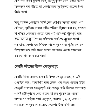
বেশি লাভ করার সুযোগ থাকে, কিন্তু ঝুঁকিও বেশি। কোন কৌশল
অবলম্বন করা উচিত, তা খেলোয়াড়ের ব্যক্তিগত পছন্দের উপর
নির্ভর করে।
কিছু অভিজ্ঞ খেলোয়াড় ‘মার্টিংগেল’ কৌশল ব্যবহার করেন। এই
কৌশলে, প্রতিবার হারলে বাজির পরিমাণ দ্বিগুণ করা হয়, যতক্ষণ
না পর্যন্ত খেলোয়াড় জেতে। তবে, এই কৌশলটি ঝুঁকিপূর্ণ, কারণ
लगातार हारলে বড় পরিমাণের অর্থ നഷ്ട হতে পারে।
এছাড়াও, খেলোয়াড়রা বিভিন্ন পরিসংখ্যান এবং পূর্বের ফলাফল
বিশ্লেষণ করে বাজি ধরতে পারেন, যা তাদের জেতার সম্ভাবনা
বাড়াতে সাহায্য করতে পারে।
ক্রেজি টাইমের বিশেষ ক্ষেত্রসমূহ
ক্রেজি টাইম চাকাতে কয়েকটি বিশেষ ক্ষেত্র রয়েছে, যা এই
গেমটিকে আরও আকর্ষণীয় করে তোলে। এর মধ্যে ‘ক্রেজি টাইম’
ক্ষেত্রটি সবচেয়ে গুরুত্বপূর্ণ। এই ক্ষেত্রে বাজি জিতলে খেলোয়াড়
একটি মাল্টিপ্লায়ার পেতে পারেন, যা তার পুরস্কারের পরিমাণ
অনেক গুণ বাড়িয়ে দেয়। এছাড়াও, চাকাতে ১, ২, ৫, এবং ১০ –
এর মতো সংখ্যাগুলো রয়েছে, যেগুলোর উপর বাজি ধরে