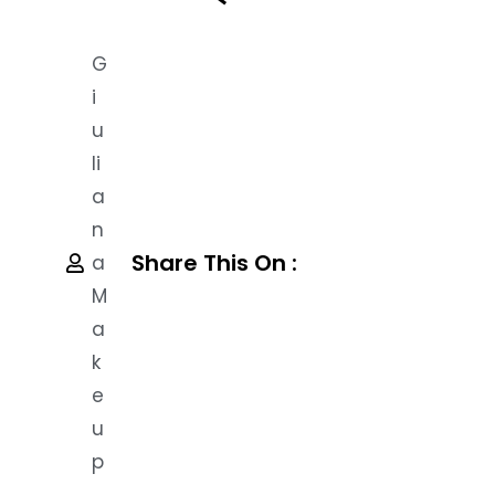
G
I
U
Li
A
N
Share This On :
A
M
A
K
E
U
P