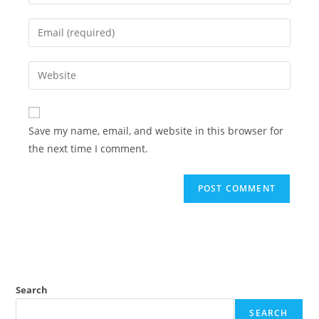
Save my name, email, and website in this browser for
the next time I comment.
Search
SEARCH