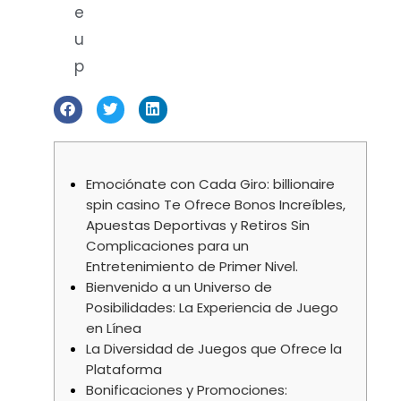
E
U
P
Emociónate con Cada Giro: billionaire
spin casino Te Ofrece Bonos Increíbles,
Apuestas Deportivas y Retiros Sin
Complicaciones para un
Entretenimiento de Primer Nivel.
Bienvenido a un Universo de
Posibilidades: La Experiencia de Juego
en Línea
La Diversidad de Juegos que Ofrece la
Plataforma
Bonificaciones y Promociones: