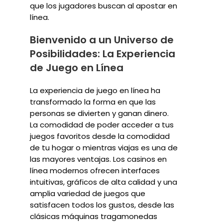
que los jugadores buscan al apostar en
línea.
Bienvenido a un Universo de
Posibilidades: La Experiencia
de Juego en Línea
La experiencia de juego en línea ha
transformado la forma en que las
personas se divierten y ganan dinero.
La comodidad de poder acceder a tus
juegos favoritos desde la comodidad
de tu hogar o mientras viajas es una de
las mayores ventajas. Los casinos en
línea modernos ofrecen interfaces
intuitivas, gráficos de alta calidad y una
amplia variedad de juegos que
satisfacen todos los gustos, desde las
clásicas máquinas tragamonedas