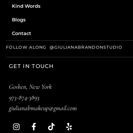
Kind Words
Blogs
Contact
FOLLOW ALONG
@GIULIANABRANDONSTUDIO
GET IN TOUCH
Goshen, New York
973-874-3893
giulianabmakeup@gmail.com