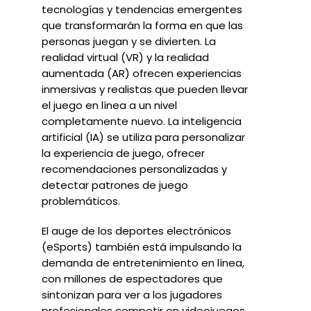
tecnologías y tendencias emergentes
que transformarán la forma en que las
personas juegan y se divierten. La
realidad virtual (VR) y la realidad
aumentada (AR) ofrecen experiencias
inmersivas y realistas que pueden llevar
el juego en línea a un nivel
completamente nuevo. La inteligencia
artificial (IA) se utiliza para personalizar
la experiencia de juego, ofrecer
recomendaciones personalizadas y
detectar patrones de juego
problemáticos.
El auge de los deportes electrónicos
(eSports) también está impulsando la
demanda de entretenimiento en línea,
con millones de espectadores que
sintonizan para ver a los jugadores
profesionales competir en videojuegos