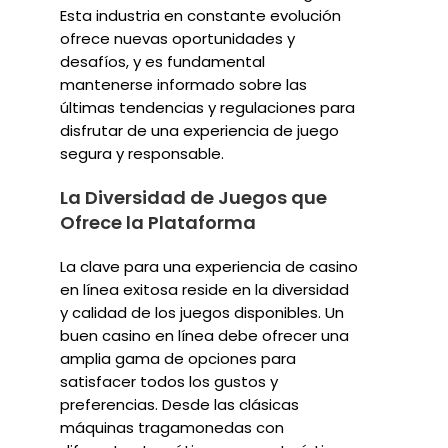
Esta industria en constante evolución
ofrece nuevas oportunidades y
desafíos, y es fundamental
mantenerse informado sobre las
últimas tendencias y regulaciones para
disfrutar de una experiencia de juego
segura y responsable.
La Diversidad de Juegos que
Ofrece la Plataforma
La clave para una experiencia de casino
en línea exitosa reside en la diversidad
y calidad de los juegos disponibles. Un
buen casino en línea debe ofrecer una
amplia gama de opciones para
satisfacer todos los gustos y
preferencias. Desde las clásicas
máquinas tragamonedas con