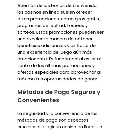
Además de los bonos de bienvenida,
los casinos en línea suelen ofrecer
otras promociones, como giros gratis,
programas de lealtad, torneos y
sorteos. Estas promociones pueden ser
una excelente manera de obtener
beneficios adicionales y disfrutar de
una experiencia de juego aún más
emocionante. Es fundamental estar al
tanto de las últimas promociones y
ofertas especiales para aprovechar al
máximo tus oportunidades de ganar.
Métodos de Pago Seguros y
Convenientes
La seguridad y la conveniencia de los
métodos de pago son aspectos
cruciales al elegir un casino en línea. Un