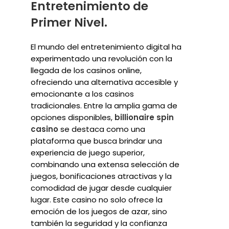
Entretenimiento de
Primer Nivel.
El mundo del entretenimiento digital ha
experimentado una revolución con la
llegada de los casinos online,
ofreciendo una alternativa accesible y
emocionante a los casinos
tradicionales. Entre la amplia gama de
opciones disponibles,
billionaire spin
casino
se destaca como una
plataforma que busca brindar una
experiencia de juego superior,
combinando una extensa selección de
juegos, bonificaciones atractivas y la
comodidad de jugar desde cualquier
lugar. Este casino no solo ofrece la
emoción de los juegos de azar, sino
también la seguridad y la confianza