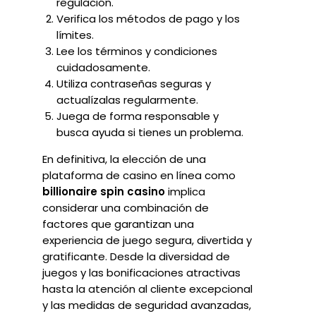
regulación.
Verifica los métodos de pago y los
límites.
Lee los términos y condiciones
cuidadosamente.
Utiliza contraseñas seguras y
actualízalas regularmente.
Juega de forma responsable y
busca ayuda si tienes un problema.
En definitiva, la elección de una
plataforma de casino en línea como
billionaire spin casino
implica
considerar una combinación de
factores que garantizan una
experiencia de juego segura, divertida y
gratificante. Desde la diversidad de
juegos y las bonificaciones atractivas
hasta la atención al cliente excepcional
y las medidas de seguridad avanzadas,