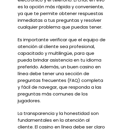
es la opción más rápida y conveniente,
ya que te permite obtener respuestas
inmediatas a tus preguntas y resolver
cualquier problema que puedas tener.
Es importante verificar que el equipo de
atención al cliente sea profesional,
capacitado y multilingüe, para que
pueda brindar asistencia en tu idioma
preferido. Además, un buen casino en
línea debe tener una sección de
preguntas frecuentes (FAQ) completa
y fácil de navegar, que responda a las
preguntas más comunes de los
jugadores.
La transparencia y la honestidad son
fundamentales en la atención al
cliente. El casino en línea debe ser claro