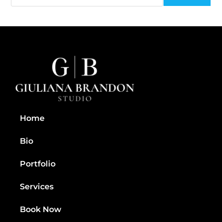
Home
Bio
Portfolio
Services
Book Now