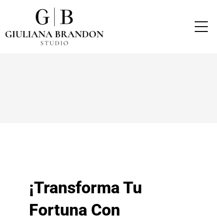
¡Transforma Tu
Fortuna Con