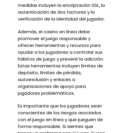
medidas incluyen la encriptación SSL, la
autenticación de dos factores y la
verificación de la identidad del jugador.
Además, el casino en línea debe
promover el juego responsable y
ofrecer herramientas y recursos para
ayudar a los jugadores a controlar sus
hábitos de juego y prevenir la adicción.
Estas herramientas incluyen límites de
depósito, límites de pérdida,
autoexclusión y enlaces a
organizaciones de apoyo para
jugadores problemáticos.
Es importante que los jugadores sean
conscientes de los riesgos asociados
con el juego en línea y que jueguen de
forma responsable. Si sientes que