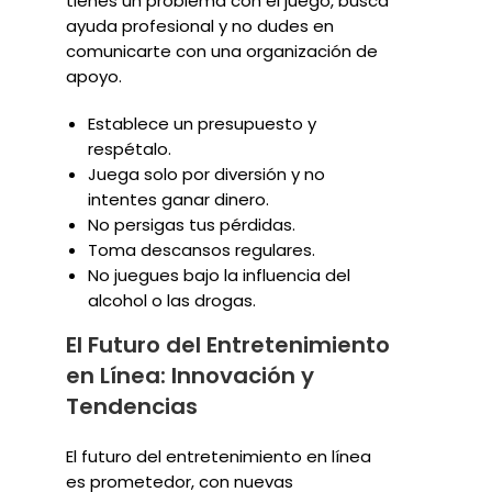
tienes un problema con el juego, busca
ayuda profesional y no dudes en
comunicarte con una organización de
apoyo.
Establece un presupuesto y
respétalo.
Juega solo por diversión y no
intentes ganar dinero.
No persigas tus pérdidas.
Toma descansos regulares.
No juegues bajo la influencia del
alcohol o las drogas.
El Futuro del Entretenimiento
en Línea: Innovación y
Tendencias
El futuro del entretenimiento en línea
es prometedor, con nuevas