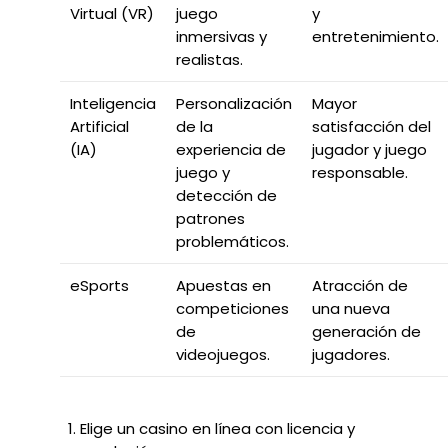
Virtual (VR)
juego
y
inmersivas y
entretenimiento.
realistas.
Inteligencia
Personalización
Mayor
Artificial
de la
satisfacción del
(IA)
experiencia de
jugador y juego
juego y
responsable.
detección de
patrones
problemáticos.
eSports
Apuestas en
Atracción de
competiciones
una nueva
de
generación de
videojuegos.
jugadores.
Elige un casino en línea con licencia y