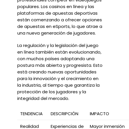
populares. Los casinos en línea y las
plataformas de apuestas deportivas
están comenzando a ofrecer opciones
de apuestas en eSports, lo que atrae a
una nueva generación de jugadores.
La regulación y la legislación del juego
en línea también están evolucionando,
con muchos países adoptando una
postura más abierta y progresista. Esto
está creando nuevas oportunidades
para la innovación y el crecimiento en
la industria, al tiempo que garantiza la
protección de los jugadores y la
integridad del mercado.
TENDENCIA
DESCRIPCIÓN
IMPACTO
Realidad
Experiencias de
Mayor inmersión