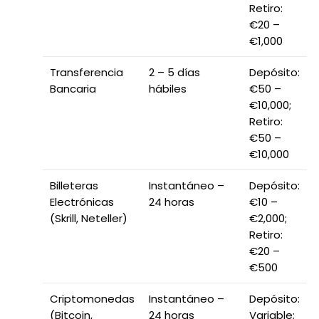
Retiro:
€20 –
€1,000
Transferencia
2 – 5 días
Depósito:
Bancaria
hábiles
€50 –
€10,000;
Retiro:
€50 –
€10,000
Billeteras
Instantáneo –
Depósito:
Electrónicas
24 horas
€10 –
(Skrill, Neteller)
€2,000;
Retiro:
€20 –
€500
Criptomonedas
Instantáneo –
Depósito:
(Bitcoin,
24 horas
Variable;