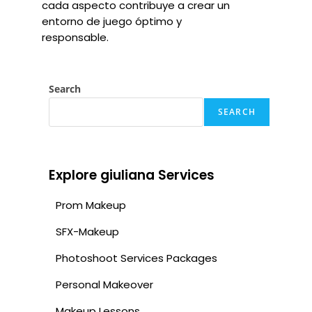
cada aspecto contribuye a crear un
entorno de juego óptimo y
responsable.
Search
SEARCH
Explore giuliana Services
Prom Makeup
SFX-Makeup
Photoshoot Services Packages
Personal Makeover
Makeup Lessons