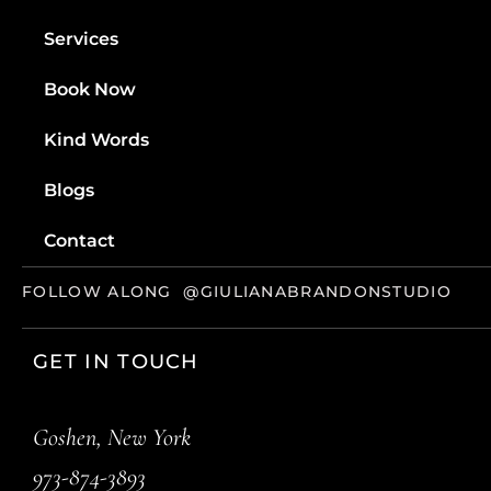
Services
Book Now
Kind Words
Blogs
Contact
FOLLOW ALONG
@GIULIANABRANDONSTUDIO
GET IN TOUCH
Goshen, New York
973-874-3893