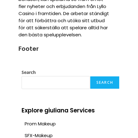
fler nyheter och erbjudanden från Lyllo
Casino i framtiden. De arbetar ständigt
för att förbättra och utöka sitt utbud
för att säkerställa att spelare alltid har
den bästa spelupplevelsen.
Footer
Search
SEARCH
Explore giuliana Services
Prom Makeup
SFX-Makeup