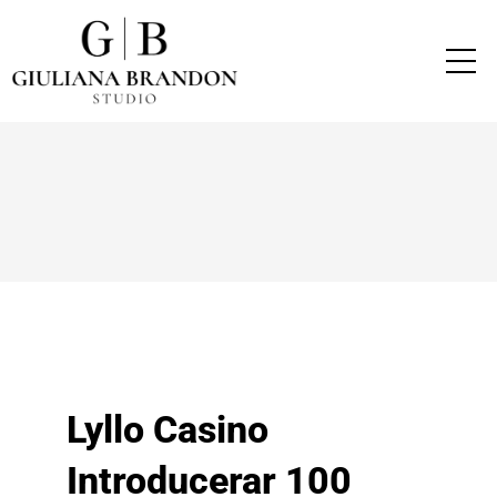
Lyllo Casino
Introducerar 100