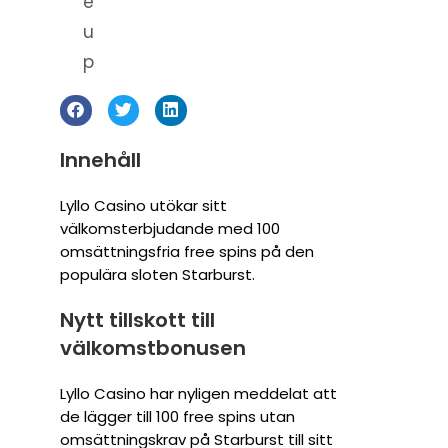
E
U
P
Innehåll
Lyllo Casino utökar sitt
välkomsterbjudande med 100
omsättningsfria free spins på den
populära sloten Starburst.
Nytt tillskott till
välkomstbonusen
Lyllo Casino har nyligen meddelat att
de lägger till 100 free spins utan
omsättningskrav på Starburst till sitt