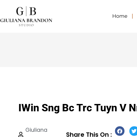
Home
IWin Sng Bc Trc Tuyn V N
Giuliana
Share This On :