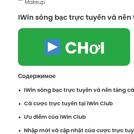
Makeup
IWin sòng bạc trực tuyến và nền 
CHơI
Содержимое
IWin sòng bạc trực tuyến và nền tảng cá
Cá cược trực tuyến tại iWin Club
Ưu điểm của iWin Club
Nhập mới và cập nhật của cược trực tuy