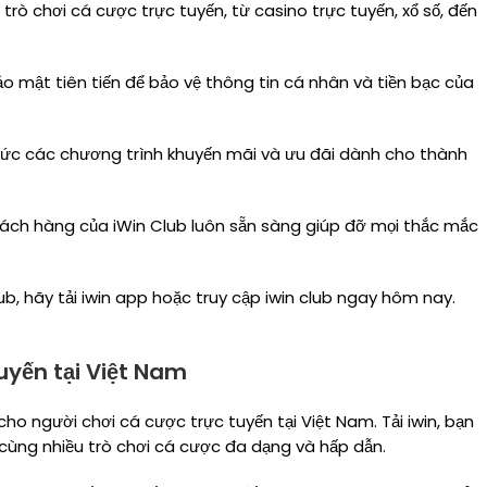
trò chơi cá cược trực tuyến, từ casino trực tuyến, xổ số, đến
 mật tiên tiến để bảo vệ thông tin cá nhân và tiền bạc của
hức các chương trình khuyến mãi và ưu đãi dành cho thành
hách hàng của iWin Club luôn sẵn sàng giúp đỡ mọi thắc mắc
ub, hãy tải iwin app hoặc truy cập iwin club ngay hôm nay.
uyến tại Việt Nam
ho người chơi cá cược trực tuyến tại Việt Nam. Tải iwin, bạn
 cùng nhiều trò chơi cá cược đa dạng và hấp dẫn.