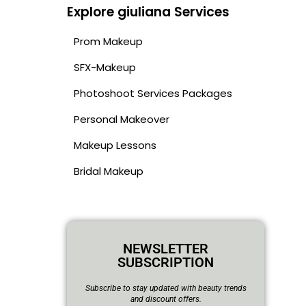
Explore giuliana Services
Prom Makeup
SFX-Makeup
Photoshoot Services Packages
Personal Makeover
Makeup Lessons
Bridal Makeup
NEWSLETTER
SUBSCRIPTION
Subscribe to stay updated with beauty trends
and discount offers.