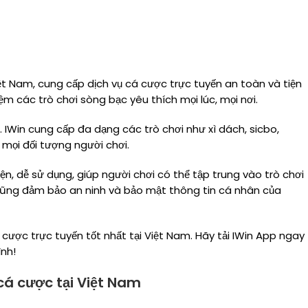
ệt Nam, cung cấp dịch vụ cá cược trực tuyến an toàn và tiện
iệm các trò chơi sòng bạc yêu thích mọi lúc, mọi nơi.
n. IWin cung cấp đa dạng các trò chơi như xì dách, sicbo,
 mọi đối tượng người chơi.
iện, dễ sử dụng, giúp người chơi có thể tập trung vào trò chơi
n cũng đảm bảo an ninh và bảo mật thông tin cá nhân của
ược trực tuyến tốt nhất tại Việt Nam. Hãy tải IWin App ngay
ình!
cá cược tại Việt Nam