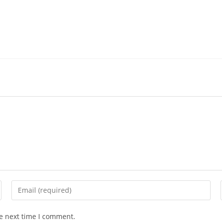
he next time I comment.