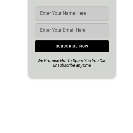
SUBSCRIBE NOW
We Promise Not To Spam You You Can
unsubscribe any time