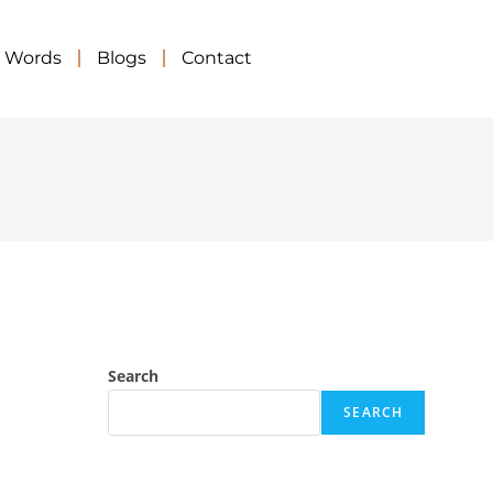
d Words
Blogs
Contact
Search
SEARCH
Search
SEARCH