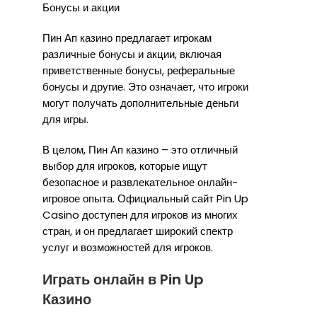
Бонусы и акции
Пин Ап казино предлагает игрокам
различные бонусы и акции, включая
приветственные бонусы, реферальные
бонусы и другие. Это означает, что игроки
могут получать дополнительные деньги
для игры.
В целом, Пин Ап казино – это отличный
выбор для игроков, которые ищут
безопасное и развлекательное онлайн-
игровое опыта. Официальный сайт Pin Up
Casino доступен для игроков из многих
стран, и он предлагает широкий спектр
услуг и возможностей для игроков.
Играть онлайн в Pin Up
Казино