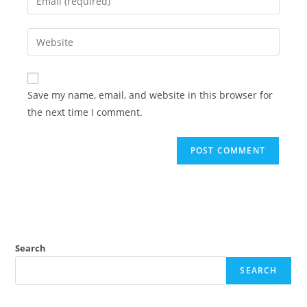
Save my name, email, and website in this browser for
the next time I comment.
Search
SEARCH