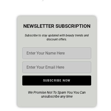
NEWSLETTER SUBSCRIPTION
Subscribe to stay updated with beauty trends and
discount offers.
SUBSCRIBE NOW
We Promise Not To Spam You You Can
unsubscribe any time