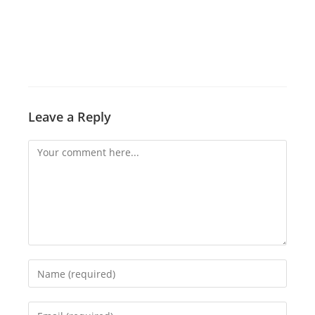
Leave a Reply