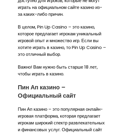
доступно для игроков, которые не могут
играть на официальном сайте казино из-
за каких-либо причин.
В целом, Pin Up Casino – это казино,
которое предлагает игрокам уникальный
игровой опыт и множество игр. Если вы
хотите играть в казино, то Pin Up Casino –
это отличный выбор.
Важно! Вам нужно быть старше 18 лет,
чтобы играть в казино.
Пин Ап казино –
Официальный сайт
Пин Ап казино – это популярная онлайн-
игровая платформа, которая предлагает
игрокам широкий спектр развлекательных
и финансовых услуг. Официальный сайт