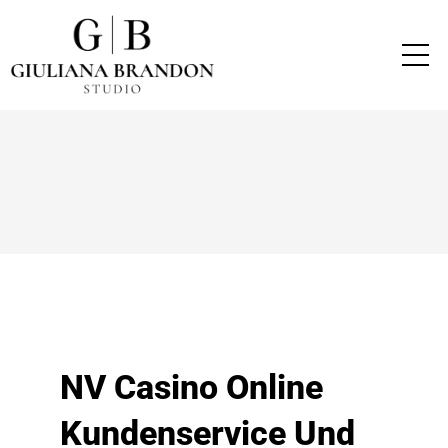
NV Casino Online
Kundenservice Und