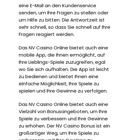
eine E-Mail an den Kundenservice
senden, um Ihre Fragen zu stellen oder
um Hilfe zu bitten. Die Antwortzeit ist
sehr schnell, so dass Sie schnell auf Ihre
Fragen reagiert werden.
Das NV Casino Online bietet auch eine
mobile App, die Ihnen ermöglicht, auf
Ihre Lieblings-Spiele zuzugreifen, egal
wo Sie sich aufhalten. Die App ist leicht
zu bedienen und bietet Ihnen eine
einfache Möglichkeit, Ihre Spiele zu
spielen und Ihre Gewinne zu verfolgen.
Das NV Casino Online bietet auch eine
Vielzahl von Bonusangeboten, um Ihre
Spiele zu verbessern und Ihre Gewinne
zu erhöhen. Der NV Casino Bonus ist ein
großartiger Weg, um Ihre Spiele zu