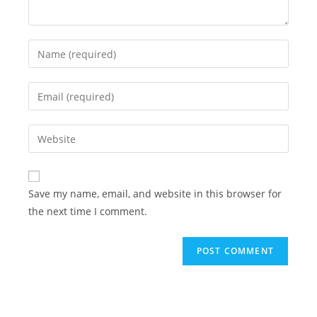
Save my name, email, and website in this browser for
the next time I comment.