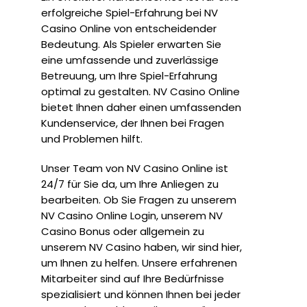
erfolgreiche Spiel-Erfahrung bei NV
Casino Online von entscheidender
Bedeutung. Als Spieler erwarten Sie
eine umfassende und zuverlässige
Betreuung, um Ihre Spiel-Erfahrung
optimal zu gestalten. NV Casino Online
bietet Ihnen daher einen umfassenden
Kundenservice, der Ihnen bei Fragen
und Problemen hilft.
Unser Team von NV Casino Online ist
24/7 für Sie da, um Ihre Anliegen zu
bearbeiten. Ob Sie Fragen zu unserem
NV Casino Online Login, unserem NV
Casino Bonus oder allgemein zu
unserem NV Casino haben, wir sind hier,
um Ihnen zu helfen. Unsere erfahrenen
Mitarbeiter sind auf Ihre Bedürfnisse
spezialisiert und können Ihnen bei jeder