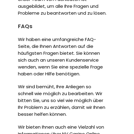
ausgebildet, um alle Ihre Fragen und
Probleme zu beantworten und zu lösen.
FAQs
Wir haben eine umfangreiche FAQ-
Seite, die Ihnen Antworten auf die
häufigsten Fragen bietet. Sie können
sich auch an unseren Kundenservice
wenden, wenn Sie eine spezielle Frage
haben oder Hilfe benötigen.
Wir sind bemüht, Ihre Anliegen so
schnell wie möglich zu bearbeiten. Wir
bitten Sie, uns so viel wie möglich über
Ihr Problem zu erzählen, damit wir Ihnen
besser helfen können.
Wir bieten Ihnen auch eine Vielzahl von
Informationen über NV Casino Online,