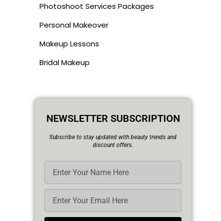
Photoshoot Services Packages
Personal Makeover
Makeup Lessons
Bridal Makeup
NEWSLETTER SUBSCRIPTION
Subscribe to stay updated with beauty trends and
discount offers.