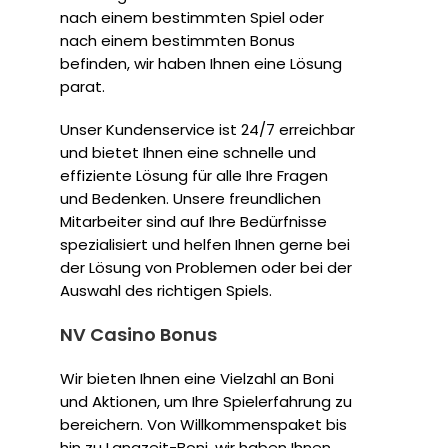
nach einem bestimmten Spiel oder
nach einem bestimmten Bonus
befinden, wir haben Ihnen eine Lösung
parat.
Unser Kundenservice ist 24/7 erreichbar
und bietet Ihnen eine schnelle und
effiziente Lösung für alle Ihre Fragen
und Bedenken. Unsere freundlichen
Mitarbeiter sind auf Ihre Bedürfnisse
spezialisiert und helfen Ihnen gerne bei
der Lösung von Problemen oder bei der
Auswahl des richtigen Spiels.
NV Casino Bonus
Wir bieten Ihnen eine Vielzahl an Boni
und Aktionen, um Ihre Spielerfahrung zu
bereichern. Von Willkommenspaket bis
hin zu Langzeit-Boni, wir haben Ihnen