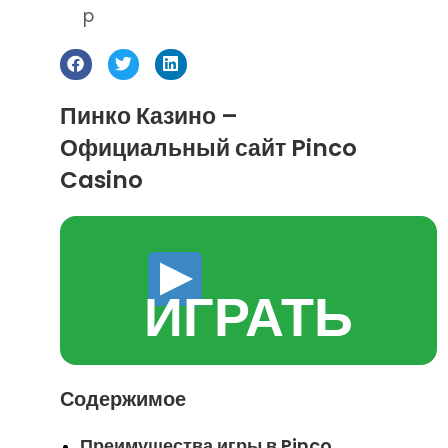
P
Пинко Казино –
Официальный сайт Pinco
Casino
ИГРАТЬ
Содержимое
Преимущества игры в Pinco