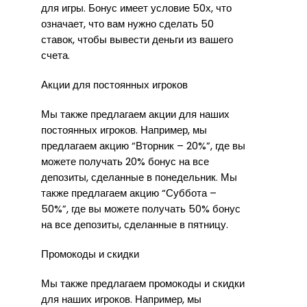
для игры. Бонус имеет условие 50х, что
означает, что вам нужно сделать 50
ставок, чтобы вывести деньги из вашего
счета.
Акции для постоянных игроков
Мы также предлагаем акции для наших
постоянных игроков. Например, мы
предлагаем акцию “Вторник – 20%”, где вы
можете получать 20% бонус на все
депозиты, сделанные в понедельник. Мы
также предлагаем акцию “Суббота –
50%”, где вы можете получать 50% бонус
на все депозиты, сделанные в пятницу.
Промокоды и скидки
Мы также предлагаем промокоды и скидки
для наших игроков. Например, мы