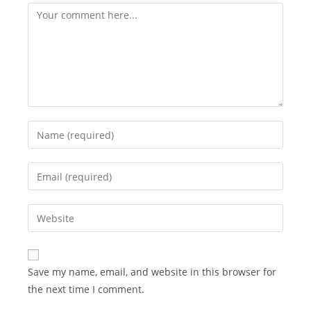
Save my name, email, and website in this browser for
the next time I comment.