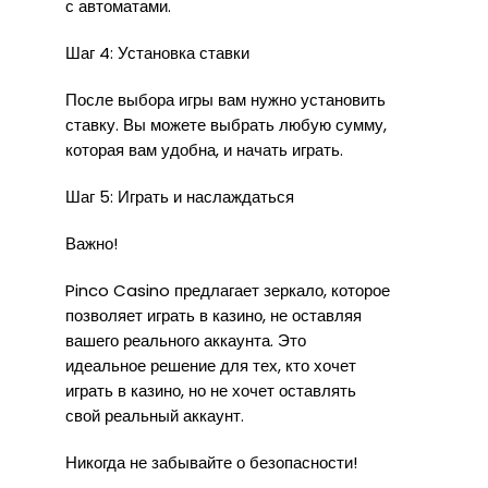
с автоматами.
Шаг 4: Установка ставки
После выбора игры вам нужно установить
ставку. Вы можете выбрать любую сумму,
которая вам удобна, и начать играть.
Шаг 5: Играть и наслаждаться
Важно!
Pinco Casino предлагает зеркало, которое
позволяет играть в казино, не оставляя
вашего реального аккаунта. Это
идеальное решение для тех, кто хочет
играть в казино, но не хочет оставлять
свой реальный аккаунт.
Никогда не забывайте о безопасности!