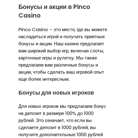
Бонусы и акции в Pinco
Casino
Pinco Casino – это место, где вы можете
насладиться игрой и получать приятные
бонусы и акции. Наш казино предлагает
вам широкий выбор игр, включая слоты,
карточные игры и рулетку. Мы также
предлагаем вам различные бонусы и
акции, чтобы сделать ваш игровой опыт
еще более интересным.
Бонусы для новых игроков
Для новых игроков мы предлагаем бонус
на депозит в размере 100% до 1000
рублей. Это означает, что если вы
сделаете депозит в 1000 рублей, вы
получите дополнительные 1000 рублей