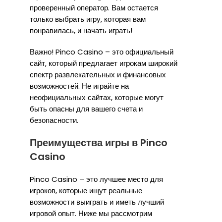
проверенный оператор. Вам остается
только выбрать игру, которая вам
понравилась, и начать играть!
Важно! Pinco Casino – это официальный
сайт, который предлагает игрокам широкий
спектр развлекательных и финансовых
возможностей. Не играйте на
неофициальных сайтах, которые могут
быть опасны для вашего счета и
безопасности.
Преимущества игры в Pinco
Casino
Pinco Casino – это лучшее место для
игроков, которые ищут реальные
возможности выиграть и иметь лучший
игровой опыт. Ниже мы рассмотрим