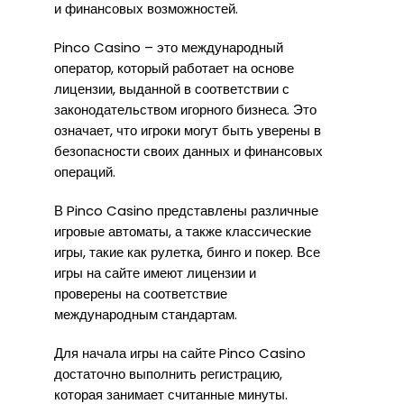
и финансовых возможностей.
Pinco Casino – это международный
оператор, который работает на основе
лицензии, выданной в соответствии с
законодательством игорного бизнеса. Это
означает, что игроки могут быть уверены в
безопасности своих данных и финансовых
операций.
В Pinco Casino представлены различные
игровые автоматы, а также классические
игры, такие как рулетка, бинго и покер. Все
игры на сайте имеют лицензии и
проверены на соответствие
международным стандартам.
Для начала игры на сайте Pinco Casino
достаточно выполнить регистрацию,
которая занимает считанные минуты.