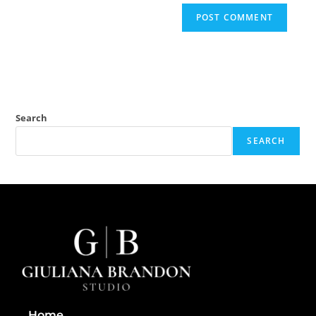
Search
SEARCH
Home