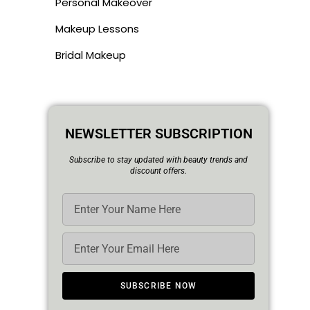
Personal Makeover
Makeup Lessons
Bridal Makeup
NEWSLETTER SUBSCRIPTION
Subscribe to stay updated with beauty trends and
discount offers.
SUBSCRIBE NOW