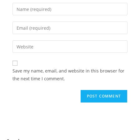
Save my name, email, and website in this browser for
the next time I comment.