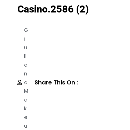
Casino.2586 (2)
G
I
U
Li
A
N
Share This On :
A
M
A
K
E
U