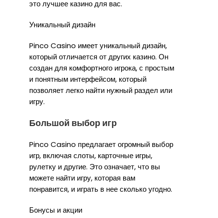
это лучшее казино для вас.
Уникальный дизайн
Pinco Casino имеет уникальный дизайн,
который отличается от других казино. Он
создан для комфортного игрока, с простым
и понятным интерфейсом, который
позволяет легко найти нужный раздел или
игру.
Большой выбор игр
Pinco Casino предлагает огромный выбор
игр, включая слоты, карточные игры,
рулетку и другие. Это означает, что вы
можете найти игру, которая вам
понравится, и играть в нее сколько угодно.
Бонусы и акции