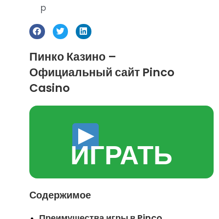
P
Пинко Казино –
Официальный сайт Pinco
Casino
ИГРАТЬ
Содержимое
Преимущества игры в Pinco