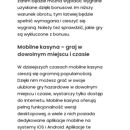
zanim będzie można wypłacić wygrane
uzyskane dzięki bonusowi. Im niższy
warunek obrotu, tym łatwiej będzie
spełnić wymagania i cieszyć się
wygraną. Należy też sprawdzić, jakie gry
są wykluczone z bonusu.
Mobilne kasyna – graj w
dowolnym miejscu i czasie
W dzisiejszych czasach mobilne kasyna
cieszą się ogromną popularnością.
Dzięki nim możesz grać w swoje
ulubione gry hazardowe w dowolnym
miejscu i czasie, wystarczy tylko dostęp
do Internetu. Mobilne kasyna oferują
pełną funkcjonalność wersji
desktopowej, a wiele z nich posiada
dedykowane aplikacje mobilne na
systemy iOS i Android. Aplikacje te