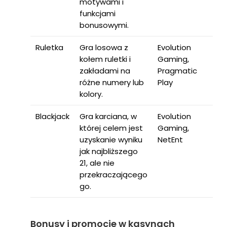
motywami i
funkcjami
bonusowymi.
Ruletka
Gra losowa z
Evolution
kołem ruletki i
Gaming,
zakładami na
Pragmatic
różne numery lub
Play
kolory.
Blackjack
Gra karciana, w
Evolution
której celem jest
Gaming,
uzyskanie wyniku
NetEnt
jak najbliższego
21, ale nie
przekraczającego
go.
Bonusy i promocje w kasynach