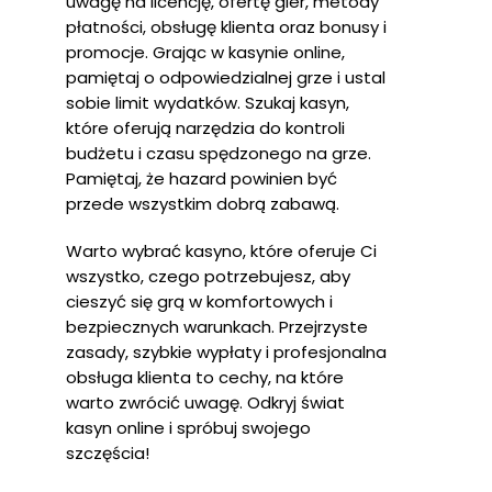
uwagę na licencję, ofertę gier, metody
płatności, obsługę klienta oraz bonusy i
promocje. Grając w kasynie online,
pamiętaj o odpowiedzialnej grze i ustal
sobie limit wydatków. Szukaj kasyn,
które oferują narzędzia do kontroli
budżetu i czasu spędzonego na grze.
Pamiętaj, że hazard powinien być
przede wszystkim dobrą zabawą.
Warto wybrać kasyno, które oferuje Ci
wszystko, czego potrzebujesz, aby
cieszyć się grą w komfortowych i
bezpiecznych warunkach. Przejrzyste
zasady, szybkie wypłaty i profesjonalna
obsługa klienta to cechy, na które
warto zwrócić uwagę. Odkryj świat
kasyn online i spróbuj swojego
szczęścia!