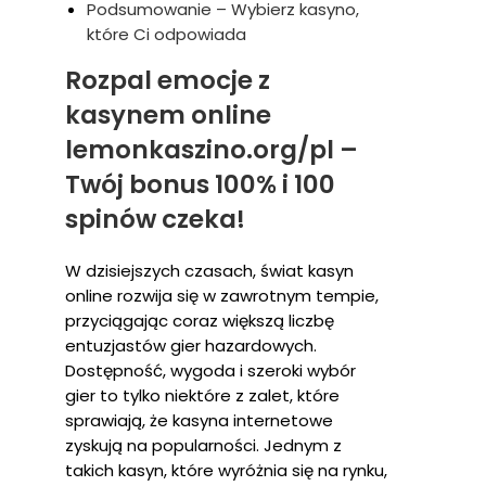
Podsumowanie – Wybierz kasyno,
które Ci odpowiada
Rozpal emocje z
kasynem online
lemonkaszino.org/pl –
Twój bonus 100% i 100
spinów czeka!
W dzisiejszych czasach, świat kasyn
online rozwija się w zawrotnym tempie,
przyciągając coraz większą liczbę
entuzjastów gier hazardowych.
Dostępność, wygoda i szeroki wybór
gier to tylko niektóre z zalet, które
sprawiają, że kasyna internetowe
zyskują na popularności. Jednym z
takich kasyn, które wyróżnia się na rynku,