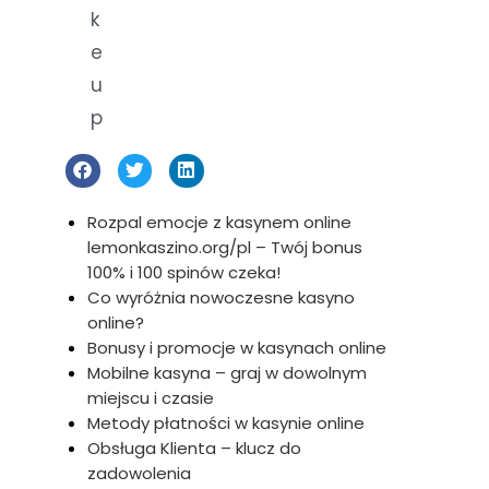
K
E
U
P
Rozpal emocje z kasynem online
lemonkaszino.org/pl – Twój bonus
100% i 100 spinów czeka!
Co wyróżnia nowoczesne kasyno
online?
Bonusy i promocje w kasynach online
Mobilne kasyna – graj w dowolnym
miejscu i czasie
Metody płatności w kasynie online
Obsługa Klienta – klucz do
zadowolenia