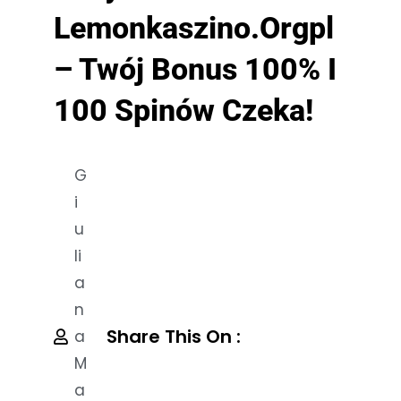
Lemonkaszino.orgpl
– Twój Bonus 100% I
100 Spinów Czeka!
G
I
U
Li
A
N
Share This On :
A
M
A