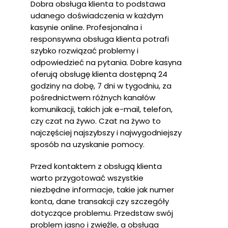
Dobra obsługa klienta to podstawa
udanego doświadczenia w każdym
kasynie online. Profesjonalna i
responsywna obsługa klienta potrafi
szybko rozwiązać problemy i
odpowiedzieć na pytania. Dobre kasyna
oferują obsługę klienta dostępną 24
godziny na dobę, 7 dni w tygodniu, za
pośrednictwem różnych kanałów
komunikacji, takich jak e-mail, telefon,
czy czat na żywo. Czat na żywo to
najczęściej najszybszy i najwygodniejszy
sposób na uzyskanie pomocy.
Przed kontaktem z obsługą klienta
warto przygotować wszystkie
niezbędne informacje, takie jak numer
konta, dane transakcji czy szczegóły
dotyczące problemu. Przedstaw swój
problem jasno i zwięźle, a obsługa