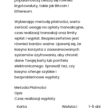
popularnością cieszą się również
kryptowaluty, takie jak Bitcoin i
Ethereum.
Wybierając metodę płatności, warto
zwrócić uwagę na opłaty transakcyjne,
czas realizacji transakcji oraz limity
wpłat i wypłat. Bezpieczeństwo jest
również bardzo ważne. Upewnij się, że
kasyno korzysta z zaawansowanych
systemów szyfrowania, aby chronić
dane Twojej karty lub portfela
elektronicznego. Sprawdź też, czy
kasyno oferuje szybkie i
bezproblemowe wypłaty.
Metoda Płatności
Opis
Czas realizacji wypłaty
Karta
Wpłata i
1-5 dni