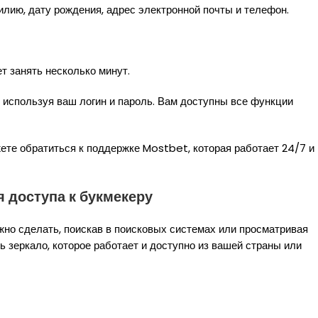
илию, дату рождения, адрес электронной почты и телефон.
т занять несколько минут.
 используя ваш логин и пароль. Вам доступны все функции
жете обратиться к поддержке Mostbet, которая работает 24/7 и
 доступа к букмекеру
жно сделать, поискав в поисковых системах или просматривая
 зеркало, которое работает и доступно из вашей страны или