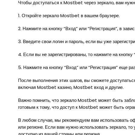
Чтобы доступаться к Mostbet через зеркало, вам нуж
1. Откройте зеркало Mostbet в вашем браузере.
2. Нажмите на кнопку “Вход” или “Регистрация”, в зави
3. Введите свои логин и пароль, если вы уже зарегист
4. Если вы не зарегистрированы, то нажмите на кнопку
5. Нажмите на кнопку “Вход” или “Регистрация” еще ра
После выполнения этих шагов, вы сможете доступаться
включая Mostbet казино, Mostbet вход и другие.
Важно помнить, что зеркало Mostbet может быть забло
готовым к тому, что доступ к Mostbet может быть огра
В любом случае, мы рекомендуем вам использовать оф
или регионе. Если вам нужно использовать зеркало, то 
доступно из вашей страны или региона.