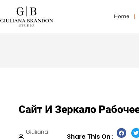
Home
Сайт И Зеркало Рабочее
Giuliana
Share This On :