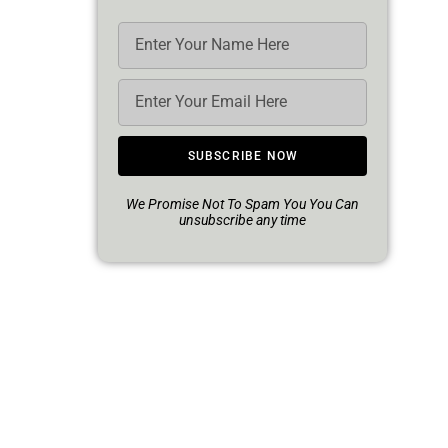
SUBSCRIBE NOW
We Promise Not To Spam You You Can
unsubscribe any time