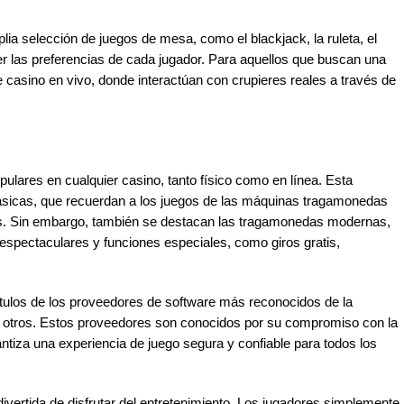
a selección de juegos de mesa, como el blackjack, la ruleta, el
er las preferencias de cada jugador. Para aquellos que buscan una
 casino en vivo, donde interactúan con crupieres reales a través de
lares en cualquier casino, tanto físico como en línea. Esta
ásicas, que recuerdan a los juegos de las máquinas tragamonedas
ros. Sin embargo, también se destacan las tragamonedas modernas,
espectaculares y funciones especiales, como giros gratis,
ítulos de los proveedores de software más reconocidos de la
 otros. Estos proveedores son conocidos por su compromiso con la
rantiza una experiencia de juego segura y confiable para todos los
ivertida de disfrutar del entretenimiento. Los jugadores simplemente