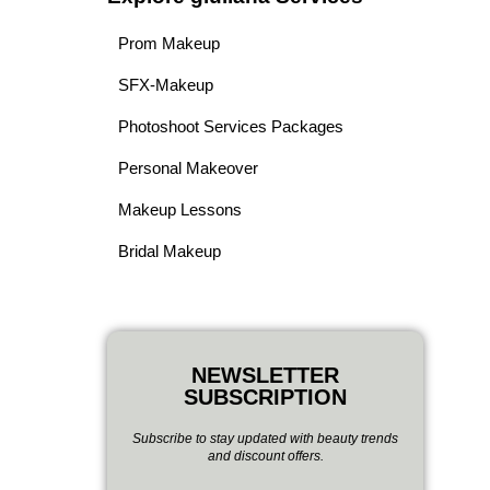
Prom Makeup
SFX-Makeup
Photoshoot Services Packages
Personal Makeover
Makeup Lessons
Bridal Makeup
NEWSLETTER
SUBSCRIPTION
Subscribe to stay updated with beauty trends
and discount offers.