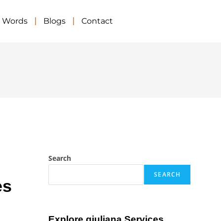
d Words
Blogs
Contact
Search
SEARCH
Search
SEARCH
es
Explore giuliana Services