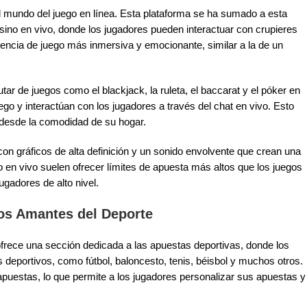
l mundo del juego en línea. Esta plataforma se ha sumado a esta
sino en vivo, donde los jugadores pueden interactuar con crupieres
iencia de juego más inmersiva y emocionante, similar a la de un
tar de juegos como el blackjack, la ruleta, el baccarat y el póker en
ego y interactúan con los jugadores a través del chat en vivo. Esto
l desde la comodidad de su hogar.
con gráficos de alta definición y un sonido envolvente que crean una
o en vivo suelen ofrecer límites de apuesta más altos que los juegos
jugadores de alto nivel.
os Amantes del Deporte
frece una sección dedicada a las apuestas deportivas, donde los
deportivos, como fútbol, baloncesto, tenis, béisbol y muchos otros.
puestas, lo que permite a los jugadores personalizar sus apuestas y