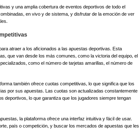
ivas y una amplia cobertura de eventos deportivos de todo el
ombinadas, en vivo y de sistema, y disfrutar de la emoción de ver
les.
mpetitivas
ara atraer a los aficionados a las apuestas deportivas. Esta
s, que van desde los más comunes, como la victoria del equipo, el
ecializados, como el número de tarjetas amarillas, el número de
orma también ofrece cuotas competitivas, lo que significa que los
cias por sus apuestas. Las cuotas son actualizadas constantemente
tos deportivos, lo que garantiza que los jugadores siempre tengan
uestas, la plataforma ofrece una interfaz intuitiva y fácil de usar.
porte, país o competición, y buscar los mercados de apuestas que les