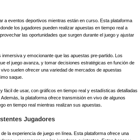
r a eventos deportivos mientras están en curso. Esta plataforma
 donde los jugadores pueden realizar apuestas en tiempo real a
provechar las oportunidades que surgen durante el juego y ajustar
 inmersiva y emocionante que las apuestas pre-partido. Los
e el juego avanza, y tomar decisiones estratégicas en función de
 vivo suelen ofrecer una variedad de mercados de apuestas
óximo saque.
y fácil de usar, con gráficos en tiempo real y estadísticas detalladas
 Además, la plataforma ofrece transmisión en vivo de algunos
uego en tiempo real mientras realizan sus apuestas.
stentes Jugadores
de la experiencia de juego en línea. Esta plataforma ofrece una