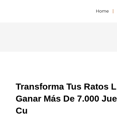
Home
Transforma Tus Ratos L
Ganar Más De 7.000 Jue
Cu