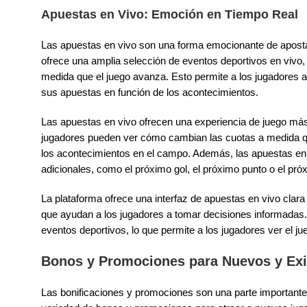
Apuestas en Vivo: Emoción en Tiempo Real
Las apuestas en vivo son una forma emocionante de aposta
ofrece una amplia selección de eventos deportivos en vivo,
medida que el juego avanza. Esto permite a los jugadores a
sus apuestas en función de los acontecimientos.
Las apuestas en vivo ofrecen una experiencia de juego más
jugadores pueden ver cómo cambian las cuotas a medida qu
los acontecimientos en el campo. Además, las apuestas en
adicionales, como el próximo gol, el próximo punto o el pr
La plataforma ofrece una interfaz de apuestas en vivo clara 
que ayudan a los jugadores a tomar decisiones informadas.
eventos deportivos, lo que permite a los jugadores ver el j
Bonos y Promociones para Nuevos y Exi
Las bonificaciones y promociones son una parte importante 