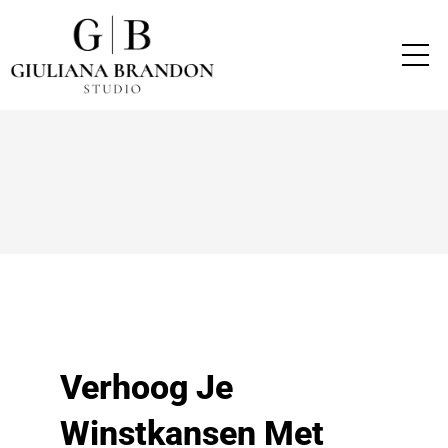
Verhoog Je
Winstkansen Met