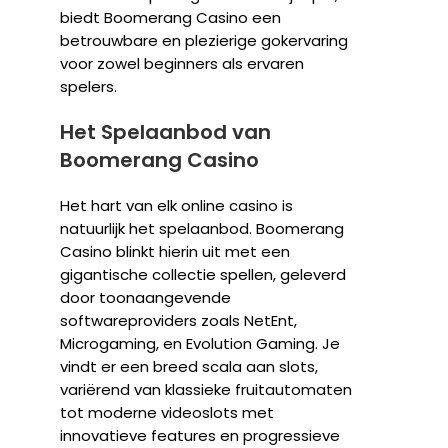
biedt Boomerang Casino een
betrouwbare en plezierige gokervaring
voor zowel beginners als ervaren
spelers.
Het Spelaanbod van
Boomerang Casino
Het hart van elk online casino is
natuurlijk het spelaanbod. Boomerang
Casino blinkt hierin uit met een
gigantische collectie spellen, geleverd
door toonaangevende
softwareproviders zoals NetEnt,
Microgaming, en Evolution Gaming. Je
vindt er een breed scala aan slots,
variërend van klassieke fruitautomaten
tot moderne videoslots met
innovatieve features en progressieve