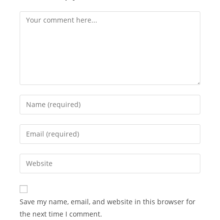
Save my name, email, and website in this browser for
the next time I comment.