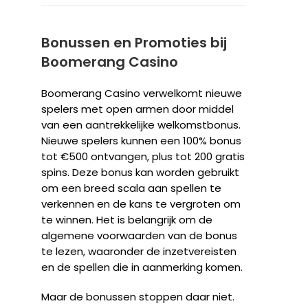
Bonussen en Promoties bij
Boomerang Casino
Boomerang Casino verwelkomt nieuwe
spelers met open armen door middel
van een aantrekkelijke welkomstbonus.
Nieuwe spelers kunnen een 100% bonus
tot €500 ontvangen, plus tot 200 gratis
spins. Deze bonus kan worden gebruikt
om een breed scala aan spellen te
verkennen en de kans te vergroten om
te winnen. Het is belangrijk om de
algemene voorwaarden van de bonus
te lezen, waaronder de inzetvereisten
en de spellen die in aanmerking komen.
Maar de bonussen stoppen daar niet.