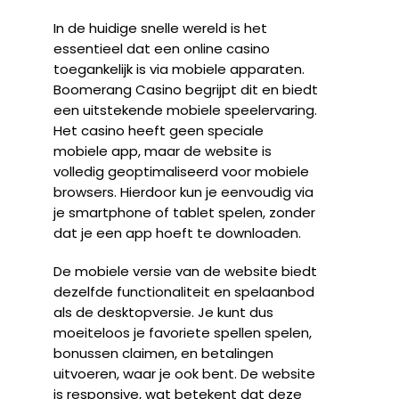
In de huidige snelle wereld is het
essentieel dat een online casino
toegankelijk is via mobiele apparaten.
Boomerang Casino begrijpt dit en biedt
een uitstekende mobiele speelervaring.
Het casino heeft geen speciale
mobiele app, maar de website is
volledig geoptimaliseerd voor mobiele
browsers. Hierdoor kun je eenvoudig via
je smartphone of tablet spelen, zonder
dat je een app hoeft te downloaden.
De mobiele versie van de website biedt
dezelfde functionaliteit en spelaanbod
als de desktopversie. Je kunt dus
moeiteloos je favoriete spellen spelen,
bonussen claimen, en betalingen
uitvoeren, waar je ook bent. De website
is responsive, wat betekent dat deze