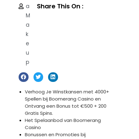
Share This On :
A
M
A
K
E
U
P
Verhoog Je Winstkansen met 4000+
Spellen bij Boomerang Casino en
Ontvang een Bonus tot €500 + 200
Gratis Spins.
Het Spelaanbod van Boomerang
Casino
Bonussen en Promoties bij