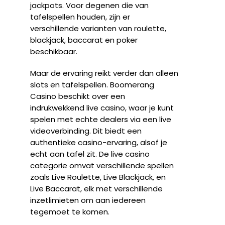
jackpots. Voor degenen die van
tafelspellen houden, zijn er
verschillende varianten van roulette,
blackjack, baccarat en poker
beschikbaar.
Maar de ervaring reikt verder dan alleen
slots en tafelspellen. Boomerang
Casino beschikt over een
indrukwekkend live casino, waar je kunt
spelen met echte dealers via een live
videoverbinding. Dit biedt een
authentieke casino-ervaring, alsof je
echt aan tafel zit. De live casino
categorie omvat verschillende spellen
zoals Live Roulette, Live Blackjack, en
Live Baccarat, elk met verschillende
inzetlimieten om aan iedereen
tegemoet te komen.