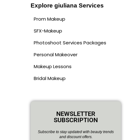
Explore giuliana Services
Prom Makeup
SFX-Makeup
Photoshoot Services Packages
Personal Makeover
Makeup Lessons
Bridal Makeup
NEWSLETTER
SUBSCRIPTION
Subscribe to stay updated with beauty trends
and discount offers.