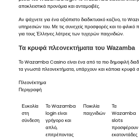
αποκλειστικά προνόμια και ανταμοιβές.
Αν ψάχνετε για ένα αξιόπιστο διαδικτυακό καζίνο, το Wa
υπηρεσιών του. Με τις συνεχείς προσφορές και το φιλικό
για τους Έλληνες λάτρεις των τυχερών παιχνιδιών.
Τα κρυφά πλεονεκτήματα του Wazamba
Το Wazamba Casino είναι ένα από τα πιο δημοφιλή διαδικ
τα γνωστά πλεονεκτήματα, υπάρχουν και κάποια κρυφά σ
Πλεονέκτημα
Περιγραφή
Ευκολία
Το Wazamba
Ποικιλία
Τα
στη
login είναι
παιχνιδιών
Wazamba
σύνδεση
γρήγορο και
slots
απλό,
προσφέρουν
επιτρέποντας
εκατοντάδες