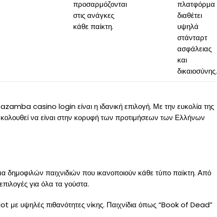
προσαρμόζονται
πλατφόρμα
στις ανάγκες
διαθέτει
κάθε παίκτη.
υψηλά
στάνταρτ
ασφάλειας
και
δικαιοσύνης.
azamba casino login είναι η ιδανική επιλογή. Με την ευκολία της
κολουθεί να είναι στην κορυφή των προτιμήσεων των Ελλήνων
α δημοφιλών παιχνιδιών που ικανοποιούν κάθε τύπο παίκτη. Από
πιλογές για όλα τα γούστα.
t με υψηλές πιθανότητες νίκης. Παιχνίδια όπως “Book of Dead”