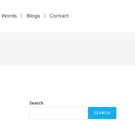
d Words
Blogs
Contact
Search
SEARCH
Search
SEARCH