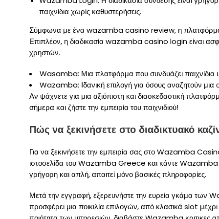
Wazamba Login: Η διαδικασία σύνδεσης είναι γρήγορ
παιχνίδια χωρίς καθυστερήσεις.
Σύμφωνα με ένα wazamba casino review, η πλατφόρμα ξεχ
Επιπλέον, η διαδικασία wazamba casino login είναι ασ
χρηστών.
Wasamba: Μια πλατφόρμα που συνδυάζει παιχνίδια υ
Wazamba: Ιδανική επιλογή για όσους αναζητούν μια 
Αν ψάχνετε για μια αξιόπιστη και διασκεδαστική πλατφό
σήμερα και ζήστε την εμπειρία του παιχνιδιού!
Πώς να ξεκινήσετε στο διαδικτυακό καζί
Για να ξεκινήσετε την εμπειρία σας στο Wazamba Casino
ιστοσελίδα του Wazamba Greece και κάντε Wazamba logi
γρήγορη και απλή, απαιτεί μόνο βασικές πληροφορίες.
Μετά την εγγραφή, εξερευνήστε την ευρεία γκάμα των
προσφέρει μια ποικιλία επιλογών, από κλασικά slot μέχρι
ποιότητα των υπηρεσιών, διαβάστε Wazamba κριτικες απ