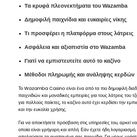
Τα κρυφά πλεονεκτήματα του Wazamba
Δημοφιλή παιχνίδια και ευκαιρίες νίκης
Τι προσφέρει η πλατφόρμα στους λάτρεις
Ασφάλεια και αξιοπιστία στο Wazamba
Γιατί να εμπιστευτείτε αυτό το καζίνο
Μέθοδοι πληρωμής και ανάληψης κερδών
Το Wazamba Casino είναι ένα από τα πιο δημοφιλή διαδ
παιχνιδιών και μοναδικές εμπειρίες για τους λάτρεις το
για πολλούς παίκτες, το καζίνο αυτό έχει κερδίσει την ε
και την ευκολία χρήσης.
Για να αποκτήσετε πρόσβαση στις υπηρεσίες του, αρκεί 
οποία είναι γρήγορη και απλή. Εάν έχετε ήδη λογαριασμό
απολαύσετε τα αγαπημένα σας παιχνίδια. Για νέους χρήστ